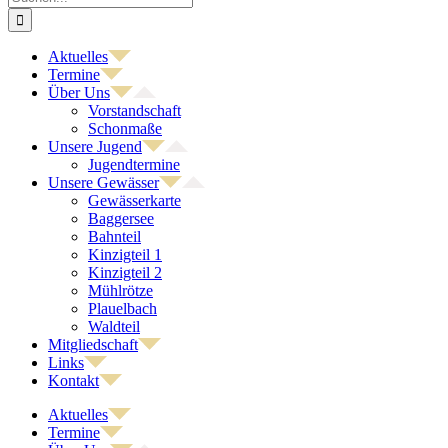
nach:
Aktuelles
Termine
Über Uns
Vorstandschaft
Schonmaße
Unsere Jugend
Jugendtermine
Unsere Gewässer
Gewässerkarte
Baggersee
Bahnteil
Kinzigteil 1
Kinzigteil 2
Mühlrötze
Plauelbach
Waldteil
Mitgliedschaft
Links
Kontakt
Aktuelles
Termine