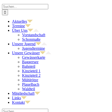
Zum
Suche
Inhalt
nach:
springen
Aktuelles
Termine
Über Uns
Vorstandschaft
Schonmaße
Unsere Jugend
Jugendtermine
Unsere Gewässer
Gewässerkarte
Baggersee
Bahnteil
Kinzigteil 1
Kinzigteil 2
Mühlrötze
Plauelbach
Waldteil
Mitgliedschaft
Links
Kontakt
Suche