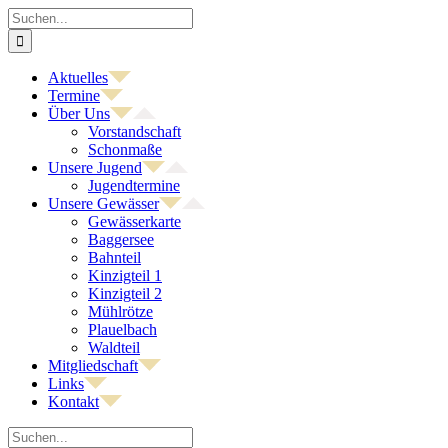
Zum
Suche
Inhalt
nach:
springen
Aktuelles
Termine
Über Uns
Vorstandschaft
Schonmaße
Unsere Jugend
Jugendtermine
Unsere Gewässer
Gewässerkarte
Baggersee
Bahnteil
Kinzigteil 1
Kinzigteil 2
Mühlrötze
Plauelbach
Waldteil
Mitgliedschaft
Links
Kontakt
Suche