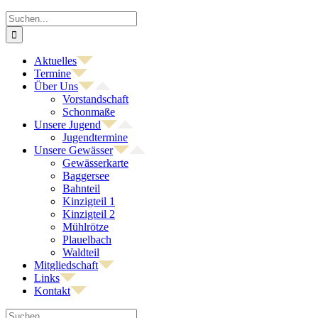
Zum
Suche
Inhalt
nach:
springen
Aktuelles
Termine
Über Uns
Vorstandschaft
Schonmaße
Unsere Jugend
Jugendtermine
Unsere Gewässer
Gewässerkarte
Baggersee
Bahnteil
Kinzigteil 1
Kinzigteil 2
Mühlrötze
Plauelbach
Waldteil
Mitgliedschaft
Links
Kontakt
Suche