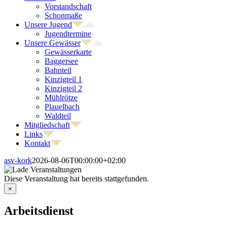
Vorstandschaft
Schonmaße
Unsere Jugend
Jugendtermine
Unsere Gewässer
Gewässerkarte
Baggersee
Bahnteil
Kinzigteil 1
Kinzigteil 2
Mühlrötze
Plauelbach
Waldteil
Mitgliedschaft
Links
Kontakt
asv-kork
2026-08-06T00:00:00+02:00
Diese Veranstaltung hat bereits stattgefunden.
×
Arbeitsdienst