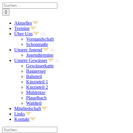
Zum
Suche
Inhalt
nach:
springen
Aktuelles
Termine
Über Uns
Vorstandschaft
Schonmaße
Unsere Jugend
Jugendtermine
Unsere Gewässer
Gewässerkarte
Baggersee
Bahnteil
Kinzigteil 1
Kinzigteil 2
Mühlrötze
Plauelbach
Waldteil
Mitgliedschaft
Links
Kontakt
Suche